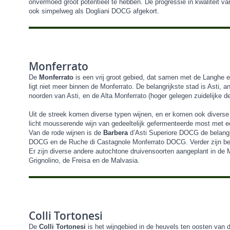
onvermoed groot potentieel te hebben. De progressie in kwaliteit 
ook simpelweg als Dogliani DOCG afgekort.
Monferrato
De
Monferrato
is een vrij groot gebied, dat samen met de Langhe e
ligt niet meer binnen de Monferrato. De belangrijkste stad is Asti,
noorden van Asti, en de Alta Monferrato (hoger gelegen zuidelijke de
Uit de streek komen diverse typen wijnen, en er komen ook diver
licht mousserende wijn van gedeeltelijk gefermenteerde most met 
Van de rode wijnen is de
Barbera
d’Asti Superiore DOCG de belangr
DOCG en de Ruche di Castagnole Monferrato DOCG. Verder zijn be
Er zijn diverse andere autochtone druivensoorten aangeplant in d
Grignolino, de Freisa en de Malvasia.
Colli Tortonesi
De
Colli Tortonesi
is het wijngebied in de heuvels ten oosten van