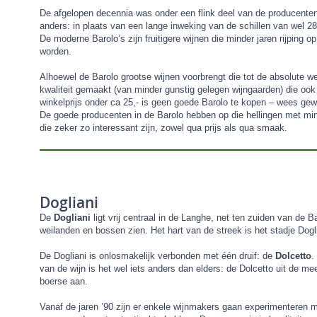
De afgelopen decennia was onder een flink deel van de producenten ee
anders: in plaats van een lange inweking van de schillen van wel 
De moderne Barolo’s zijn fruitigere wijnen die minder jaren rijping o
worden.
Alhoewel de Barolo grootse wijnen voorbrengt die tot de absolute w
kwaliteit gemaakt (van minder gunstig gelegen wijngaarden) die oo
winkelprijs onder ca 25,- is geen goede Barolo te kopen – wees ge
De goede producenten in de Barolo hebben op die hellingen met mind
die zeker zo interessant zijn, zowel qua prijs als qua smaak.
Dogliani
De
Dogliani
ligt vrij centraal in de Langhe, net ten zuiden van de
weilanden en bossen zien. Het hart van de streek is het stadje Dogl
De Dogliani is onlosmakelijk verbonden met één druif: de
Dolcetto
.
van de wijn is het wel iets anders dan elders: de Dolcetto uit de mee
boerse aan.
Vanaf de jaren ’90 zijn er enkele wijnmakers gaan experimenteren me