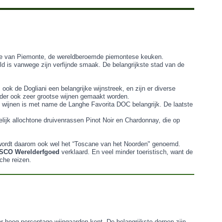
ditie van Piemonte, de wereldberoemde piemontese keuken.
ild is vanwege zijn verfijnde smaak. De belangrijkste stad van de
 ook de Dogliani een belangrijke wijnstreek, en zijn er diverse
nder ook zeer grootse wijnen gemaakt worden.
 wijnen is met name de Langhe Favorita DOC belangrijk. De laatste
jk allochtone druivenrassen Pinot Noir en Chardonnay, die op
t wordt daarom ook wel het “Toscane van het Noorden" genoemd.
SCO Werelderfgoed
verklaard. En veel minder toeristisch, want de
che reizen.
eer hoog percentage wijngaarden kent. De belangrijkste dorpen zijn