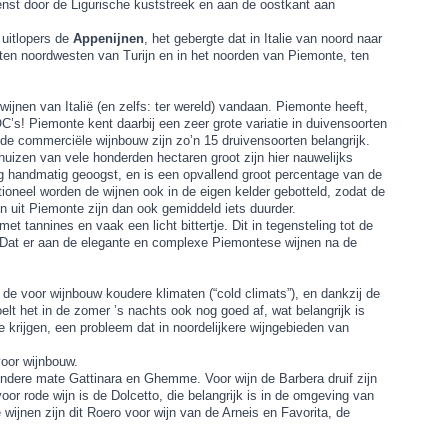
renst door de Ligurische kuststreek en aan de oostkant aan
 uitlopers de
Appenijnen
, het gebergte dat in Italie van noord naar
n ten noordwesten van Turijn en in het noorden van Piemonte, ten
ijnen van Italië (en zelfs: ter wereld) vandaan. Piemonte heeft,
’s! Piemonte kent daarbij een zeer grote variatie in duivensoorten
 de commerciële wijnbouw zijn zo’n 15 druivensoorten belangrijk.
huizen van vele honderden hectaren groot zijn hier nauwelijks
l nog handmatig geoogst, en is een opvallend groot percentage van de
ioneel worden de wijnen ook in de eigen kelder gebotteld, zodat de
n uit Piemonte zijn dan ook gemiddeld iets duurder.
met tannines en vaak een licht bittertje. Dit in tegensteling tot de
. Dat er aan de elegante en complexe Piemontese wijnen na de
de voor wijnbouw koudere klimaten (“cold climats”), en dankzij de
lt het in de zomer ’s nachts ook nog goed af, wat belangrijk is
e krijgen, een probleem dat in noordelijkere wijngebieden van
voor wijnbouw.
mindere mate Gattinara en Ghemme. Voor wijn de Barbera druif zijn
oor rode wijn is de Dolcetto, die belangrijk is in de omgeving van
wijnen zijn dit Roero voor wijn van de Arneis en Favorita, de