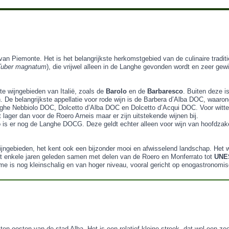
 van Piemonte. Het is het belangrijkste herkomstgebied van de culinaire tra
Tuber magnatum
), die vrijwel alleen in de Langhe gevonden wordt en zeer gew
e wijngebieden van Italië, zoals de
Barolo
en de
Barbaresco
. Buiten deze is
De belangrijkste appellatie voor rode wijn is de Barbera d’Alba DOC, waaro
nghe Nebbiolo DOC, Dolcetto d’Alba DOC en Dolcetto d’Acqui DOC. Voor witte
 lager dan voor de Roero Arneis maar er zijn uitstekende wijnen bij.
er nog de Langhe DOCG. Deze geldt echter alleen voor wijn van hoofdzakeli
.
wijngebieden, het kent ook een bijzonder mooi en afwisselend landschap. He
het enkele jaren geleden samen met delen van de Roero en Monferrato tot
UNE
sme is nog kleinschalig en van hoger niveau, vooral gericht op enogastronomis
t ten oosten van de stad Alba. Het is een relatief kleine streek, dat wel een z