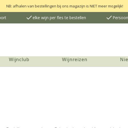
NB: afhalen van bestellingen bij ons magazijn is NIET meer mogelijk!
port
elke wijn per fles te bestellen
Persoonl
Wijnclub
Wijnreizen
Ni