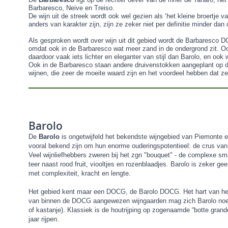
Barbaresco, Neive en Treiso.
De wijn uit de streek wordt ook wel gezien als ‘het kleine broertje
anders van karakter zijn, zijn ze zeker niet per definitie minder dan
Als gesproken wordt over wijn uit dit gebied wordt de Barbaresc
omdat ook in de Barbaresco wat meer zand in de ondergrond zit. O
daardoor vaak iets lichter en eleganter van stijl dan Barolo, en ook 
Ook in de Barbaresco staan andere druivenstokken aangeplant op d
wijnen, die zeer de moeite waard zijn en het voordeel hebben dat ze
Barolo
De
Barolo
is ongetwijfeld het bekendste wijngebied van Piemonte e
vooral bekend zijn om hun enorme ouderingspotentieel: de crus van 
Veel wijnliefhebbers zweren bij het zgn "bouquet" - de complexe sm
teer naast rood fruit, viooltjes en rozenblaadjes. Barolo is zeker 
met complexiteit, kracht en lengte.
Het gebied kent maar een DOCG, de Barolo DOCG. Het hart van het B
van binnen de DOCG aangewezen wijngaarden mag zich Barolo noemen,
of kastanje). Klassiek is de houtrijping op zogenaamde “botte grand
jaar rijpen.