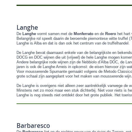
Langhe
De
Langhe
vormt samen met de
Monferrato
en de
Roero
het hart
Belangrijke rol speelt daarin de beroemde piemontese witte truffel (
Langhe is Alba en dat is dan ook het centrum van de truffelhandel.
De Langhe bevat daarnaast enkele van de belangrijkste en bekendst
DOCG en DOC wijnen die uit (vrijwel) de hele Langhe mogen komen. 
Andere belangrijke rode wijnen zijn de Nebbiolo d’Alba DOC, de La
jaren is ook de Langhe Arneis in opkomst: de eisen hiervoor zijn wat
Voor mousserende Spumante gemaakt volgens de Metodo Classico is 
grote schaal zijn aangeplant voor het maken van mousserende wijn
De Langhe is overigens niet alleen zeer aantrekkelijk vanwege de 
Minstens net zo mooi maar een stuk dichterbij. Niet voor niets is 
Langhe is nog steeds niet ontdekt door het grote publiek. Het toeri
Barbaresco
De
Barbaresco
ligt op de rechter oever van de rivier de Tanaro, ne