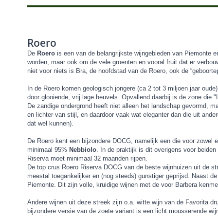
Roero
De
Roero
is een van de belangrijkste wijngebieden van Piemonte en
worden, maar ook om de vele groenten en vooral fruit dat er verbouw
niet voor niets is Bra, de hoofdstad van de Roero, ook de “geboorte
In de Roero komen geologisch jongere (ca 2 tot 3 miljoen jaar oude
door glooiende, vrij lage heuvels. Opvallend daarbij is de zone die
De zandige ondergrond heeft niet alleen het landschap gevormd, ma
en lichter van stijl, en daardoor vaak wat eleganter dan die uit an
dat wel kunnen).
De Roero kent een bijzondere DOCG, namelijk een die voor zowel e
minimaal 95%
Nebbiolo
. In de praktijk is dit overigens voor bei
Riserva moet minimaal 32 maanden rijpen.
De top crus Roero Riserva DOCG van de beste wijnhuizen uit de str
meestal toegankelijker en (nog steeds) gunstiger geprijsd. Naast d
Piemonte. Dit zijn volle, kruidige wijnen met de voor Barbera kenm
Andere wijnen uit deze streek zijn o.a. witte wijn van de Favorita 
bijzondere versie van de zoete variant is een licht mousserende wij