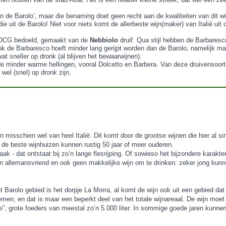
 van de Barolo’, maar die benaming doet geen recht aan de kwaliteiten van dit 
 die uit de Barolo! Niet voor niets komt de allerbeste wijn(maker) van Italië ui
o DOCG bedoeld, gemaakt van de
Nebbiolo
druif. Qua stijl hebben de Barbares
ok de Barbaresco hoeft minder lang gerijpt worden dan de Barolo, namelijk
wat sneller op dronk (al blijven het bewaarwijnen).
e minder warme hellingen, vooral Dolcetto en Barbera. Van deze druivensoort
 wel (snel) op dronk zijn.
n misschien wel van heel Italië. Dit komt door de grootse wijnen die hier al 
de beste wijnhuizen kunnen rustig 50 jaar of meer ouderen.
aak - dat ontstaat bij zo’n lange flesrijping. Of sowieso het bijzondere kara
geen allemansvriend en ook geen makkelijke wijn om te drinken: zeker jong kunn
arolo gebied is het dorpje La Morra, al komt de wijn ook uit een gebied dat 
 en dat is maar een beperkt deel van het totale wijnareaal. De wijn moet min
e”, grote foeders van meestal zo’n 5.000 liter. In sommige goede jaren kunne