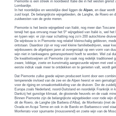
Piemonte is een streek in noordwest Italie die in het westen grenst
Lombardije.
In het noordelijke en westelijke deel liggen de
Alpen
, en daar wordt
zuid loopt. De belangrijkste wijngebieden, de Langhe, de Roero en d
zuidwesten van de grote meren.
Piemonte is het beste wijngebied van Italië, nog meer dan Toscane e
e
terwijl het qua omvang maar het 5
wijngebied van Italië is, wel he
en typen wijn: er zijn naar schatting nog zo’n 200 autochtone druiv
De wijnbouw is in Piemonte nog relatief kleinschalig gebleven, med
ontstaan. Daardoor zijn er nog veel kleine familiebedrijven, waar kwa
wijnbouwers de afgelopen jaren al overgestapt op een vorm van duur
wijn niet in tankwagens getransporteerd hoeft te worden. Wel zal d
De kwaliteitswijnen uit Piemonte zijn vaak nog redelijk traditioneel ge
zware, lobbige, zoete en kunstmatig aangezuurde wijnen met veel o
eerste indruk vaak meer te ontdekken en te genieten valt, wordt 
Dat Piemonte zulke goede wijnen produceert komt door een combinati
temperende invloed van de zee en de Alpen heerst er een gematigd wa
voor de rijping en smaakontwikkeling van de druiven. Dor de zuidelij
Europa zoals Nederland, noord-Duitsland en noordelijk Frankrijk in k
Dankzij het gunstige klimaat, de glooiende heuvels en de vaak mine
Binnen Piemonte zijn de belangrijkste wijngebieden voor rode wijn 
dit de Roero, de Langhe (de Barbera d’Alba), de Monferrato (met de B
Ovada en Acqui Terme en ook in de Barolo en Barbaresco veel staat a
Monferrato voor spumante (mousserend) en zoete wijn van de Mosca