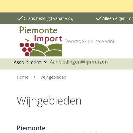
Gratis bezorgd vanaf €85,-
Alleen eigen im
Zoek
Aanbiedingen
Wijnhuizen
Assortiment
Home
Wijngebieden
Wijngebieden
Piemonte