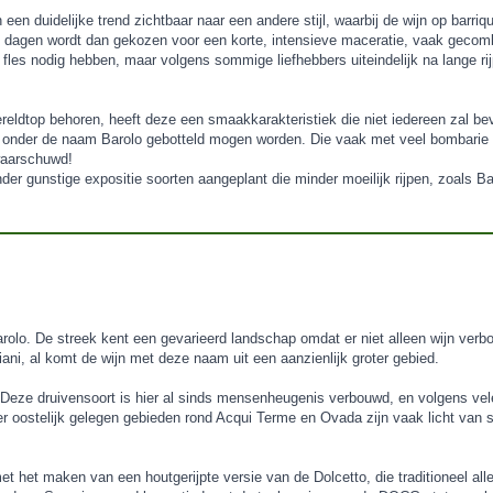
n duidelijke trend zichtbaar naar een andere stijl, waarbij de wijn op barriqu
28 dagen wordt dan gekozen voor een korte, intensieve maceratie, vaak gecom
p fles nodig hebben, maar volgens sommige liefhebbers uiteindelijk na lange rij
ereldtop behoren, heeft deze een smaakkarakteristiek die niet iedereen zal b
k onder de naam Barolo gebotteld mogen worden. Die vaak met veel bombarie 
waarschuwd!
er gunstige expositie soorten aangeplant die minder moeilijk rijpen, zoals 
 Barolo. De streek kent een gevarieerd landschap omdat er niet alleen wijn ver
iani, al komt de wijn met deze naam uit een aanzienlijk groter gebied.
 Deze druivensoort is hier al sinds mensenheugenis verbouwd, en volgens vele
r oostelijk gelegen gebieden rond Acqui Terme en Ovada zijn vaak licht van sti
t het maken van een houtgerijpte versie van de Dolcetto, die traditioneel alle