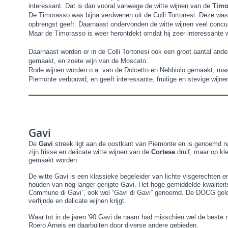
interessant. Dat is dan vooral vanwege de witte wijnen van de
Tim
De Timorasso was bijna verdwenen uit de Colli Tortonesi. Deze was 
opbrengst geeft. Daarnaast ondervonden de witte wijnen veel concurr
Maar de Timorasso is weer herontdekt omdat hij zeer interessante w
Daarnaast worden er in de Colli Tortonesi ook een groot aantal an
gemaakt, en zoete wijn van de Moscato.
Rode wijnen worden o.a. van de Dolcetto en Nebbiolo gemaakt, maar 
Piemonte verbouwd, en geeft interessante, fruitige en stevige wijne
Gavi
De
Gavi
streek ligt aan de oostkant van Piemonte en is genoemd n
zijn frisse en delicate witte wijnen van de
Cortese
druif, maar op k
gemaakt worden.
De witte Gavi is een klassieke begeleider van lichte visgerechten 
houden van nog langer gerijpte Gavi.
Het hoge gemiddelde kwalitei
Commune di Gavi”, ook wel “Gavi di Gavi” genoemd. De DOCG geldt al
verfijnde en delicate wijnen krijgt.
Waar tot in de jaren '90 Gavi de naam had misschien wel de beste ma
Roero Arneis en daarbuiten door diverse andere gebieden.