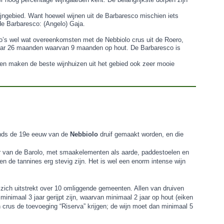
wijngebied. Want hoewel wijnen uit de Barbaresco mischien iets
t de Barbaresco: (Angelo) Gaja.
co’s wel wat overeenkomsten met de Nebbiolo crus uit de Roero,
 maar 26 maanden waarvan 9 maanden op hout. De Barbaresco is
en maken de beste wijnhuizen uit het gebied ook zeer mooie
sinds de 19e eeuw van de
Nebbiolo
druif gemaakt worden, en die
kter van de Barolo, met smaakelementen als aarde, paddestoelen en
en de tannines erg stevig zijn. Het is wel een enorm intense wijn
zich uitstrekt over 10 omliggende gemeenten. Allen van druiven
imaal 3 jaar gerijpt zijn, waarvan minimaal 2 jaar op hout (eiken
n crus de toevoeging “Riserva” krijgen; de wijn moet dan minimaal 5