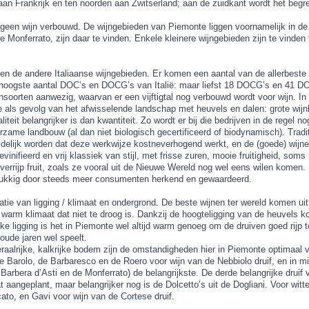
 aan Frankrijk en ten noorden aan Zwitserland; aan de zuidkant wordt het beg
 geen wijn verbouwd. De wijngebieden van Piemonte liggen voornamelijk in de
e Monferrato, zijn daar te vinden. Enkele kleinere wijngebieden zijn te vinde
n de andere Italiaanse wijngebieden. Er komen een aantal van de allerbeste w
t hoogste aantal DOC’s en DOCG’s van Italië: maar liefst 18 DOCG’s en 41 DOC
ensoorten aanwezig, waarvan er een vijftigtal nog verbouwd wordt voor wijn. In
e als gevolg van het afwisselende landschap met heuvels en dalen: grote wijn
liteit belangrijker is dan kwantiteit. Zo wordt er bij die bedrijven in de rege
zame landbouw (al dan niet biologisch gecertificeerd of biodynamisch). Tradit
uidelijk worden dat deze werkwijze kostneverhogend werkt, en de (goede) wijne
vinifieerd en vrij klassiek van stijl, met frisse zuren, mooie fruitigheid, soms 
verrijp fruit, zoals ze vooral uit de Nieuwe Wereld nog wel eens wilen komen
gelukkig door steeds meer consumenten herkend en gewaardeerd.
e van ligging / klimaat en ondergrond. De beste wijnen ter wereld komen uit 
rm klimaat dat niet te droog is. Dankzij de hoogteligging van de heuvels koe
ke ligging is het in Piemonte wel altijd warm genoeg om de druiven goed rijp t
oude jaren wel speelt.
raalrijke, kalkrijke bodem zijn de omstandigheden hier in Piemonte optimaal 
de Barolo, de Barbaresco en de Roero voor wijn van de Nebbiolo druif, en in 
arbera d’Asti en de Monferrato) de belangrijkste. De derde belangrijke druif v
angeplant, maar belangrijker nog is de Dolcetto’s uit de Dogliani. Voor witte 
to, en Gavi voor wijn van de Cortese druif.