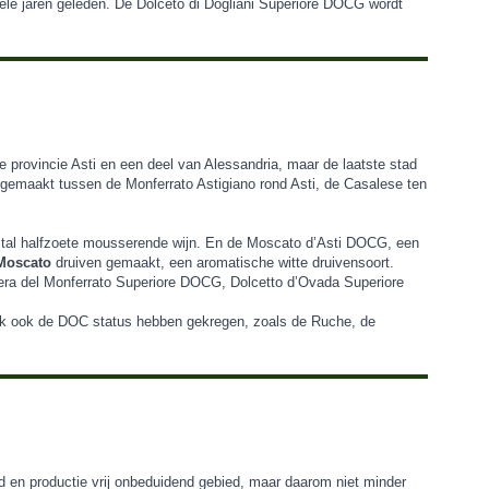
ele jaren geleden.
De Dolceto di Dogliani Superiore DOCG wordt
e provincie Asti en een deel van Alessandria, maar de laatste stad
id gemaakt tussen de Monferrato Astigiano rond Asti, de Casalese ten
tal halfzoete mousserende wijn. En de Moscato d’Asti DOCG, een
Moscato
druiven gemaakt, een aromatische witte druivensoort.
era del Monferrato Superiore DOCG, Dolcetto d’Ovada Superiore
aak ook de DOC status hebben gekregen, zoals de Ruche, de
id en productie vrij onbeduidend gebied, maar daarom niet minder