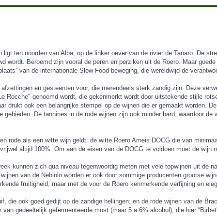
 ligt ten noorden van Alba, op de linker oever van de rivier de Tanaro. De str
d wordt. Beroemd zijn vooral de peren en perziken uit de Roero. Maar goede ag
plaats” van de internationale Slow Food beweging, die wereldwijd de verantwoo
) afzettingen en gesteenten voor, die merendeels sterk zandig zijn. Deze verw
 "Le Rocche" genoemd wordt, die gekenmerkt wordt door uitstekende stijle rot
ar drukt ook een belangrijke stempel op de wijnen die er gemaakt worden. De
dere gebieden. De tannines in de rode wijnen zijn ook minder hard, waardoor d
en rode als een witte wijn geldt: de witte Roero Arneis DOCG die van minim
den vrijwel altijd 100%. Om aan de eisen van de DOCG te voldoen moet de wij
eek kunnen zich qua niveau tegenwoordig meten met vele topwijnen uit de na
e wijnen van de Nebiolo worden er ook door sommige producenten grootse wijne
erkende fruitigheid, maar met de voor de Roero kenmerkende verfijning en eleg
druif, die ook goed gedijt op de zandige hellingen; en de rode wijnen van de B
n van gedeeltelijk gefermenteerde most (maar 5 a 6% alcohol), die hier “Birbe