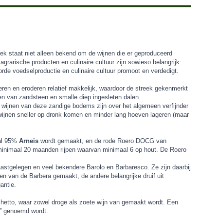
eek staat niet alleen bekend om de wijnen die er geproduceerd
rarische producten en culinaire cultuur zijn sowieso belangrijk:
rde voedselproductie en culinaire cultuur promoot en verdedigt.
eren en eroderen relatief makkelijk, waardoor de streek gekenmerkt
sen van zandsteen en smalle diep ingesleten dalen.
 wijnen van deze zandige bodems zijn over het algemeen verfijnder
e wijnen sneller op dronk komen en minder lang hoeven lageren (maar
aal 95%
Arneis
wordt gemaakt, en de rode Roero DOCG van
n minimaal 20 maanden rijpen waarvan minimaal 6 op hout. De Roero
astgelegen en veel bekendere Barolo en Barbaresco. Ze zijn daarbij
n van de Barbera gemaakt, de andere belangrijke druif uit
antie.
rachetto, waar zowel droge als zoete wijn van gemaakt wordt. Een
t” genoemd wordt.