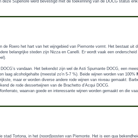
van deze Superiore werd bevestigd met de toekenning van de DOCG status enk
n de Roero het hart van het wijngebied van Piemonte vormt. Het bestaat uit d
 andere belangrijke steden zijn Nizza en Canelli. Er wordt vaak een ondersche
el).
se DOCG’s vandaan. Het bekendst zijn wel de Asti Spumante DOCG, een mees
een laag alcoholgehalte (meestal zo’n 5-7 %). Beide wijnen worden van 100%
ijkste, maar er worden diverse andere rode wijnen van niveau gemaakt: Barb
kend de rode dessertwijnen van de Brachetto d’Acqui DOCG.
e Monferrato, waarvan goede en interessante wijnen worden gemaakt en die v
 de stad Tortona, in het (noord)oosten van Piemonte. Het is een qua bekendhe