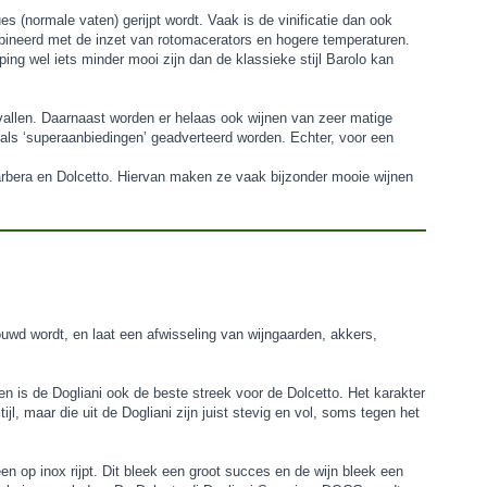
es (normale vaten) gerijpt wordt. Vaak is de vinificatie dan ook
bineerd met de inzet van rotomacerators en hogere temperaturen.
ping wel iets minder mooi zijn dan de klassieke stijl Barolo kan
evallen. Daarnaast worden er helaas ook wijnen van zeer matige
als ‘superaanbiedingen’ geadverteerd worden. Echter, voor een
Barbera en Dolcetto. Hiervan maken ze vaak bijzonder mooie wijnen
bouwd wordt, en laat een afwisseling van wijngaarden, akkers,
n is de Dogliani ook de beste streek voor de Dolcetto. Het karakter
jl, maar die uit de Dogliani zijn juist stevig en vol, soms tegen het
en op inox rijpt. Dit bleek een groot succes en de wijn bleek een