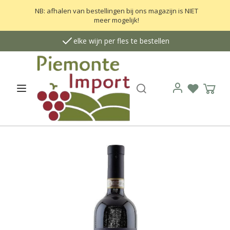
NB: afhalen van bestellingen bij ons magazijn is NIET
meer mogelijk!
elke wijn per fles te bestellen
Zoek
Open menu
Verlanglij
Wink
Login
G
a
n
a
a
r
h
e
t