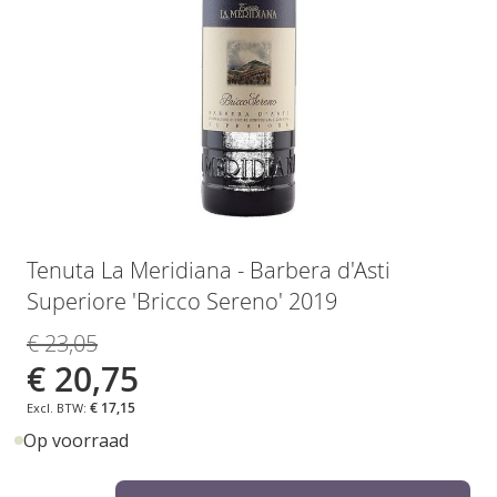
e
i
n
d
e
v
a
n
d
e
G
a
a
Tenuta La Meridiana - Barbera d'Asti
f
n
Superiore 'Bricco Sereno' 2019
b
a
e
a
€ 23,05
e
r
€ 20,75
l
h
d
e
€ 17,15
i
t
Op voorraad
n
b
g
e
Aantal
e