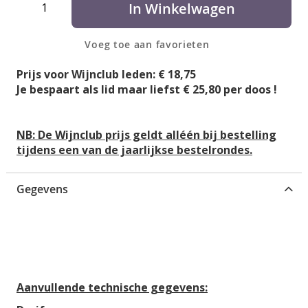
g
In Winkelwagen
n
i
-
n
g
Voeg toe aan favorieten
v
a
a
Prijs voor Wijnclub leden: € 18,75
l
n
Je bespaart als lid maar liefst € 25,80 per doos !
l
d
e
e
r
a
NB: De Wijnclub prijs geldt alléén bij bestelling
i
f
tijdens een van de jaarlijkse bestelrondes.
j
b
e
e
Gegevens
l
d
i
n
g
e
Aanvullende technische gegevens:
n
-