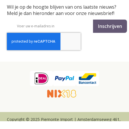
Wil je op de hoogte blijven van ons laatste nieuws?
Meld je dan hieronder aan voor onze nieuwsbrief!
Abonneer
Inschrijven
u
op
onze
nieuwsbrief
Copyright © 2025 Piemonte Import | Amsterdamseweg 461,
6816VJ ARNHEM