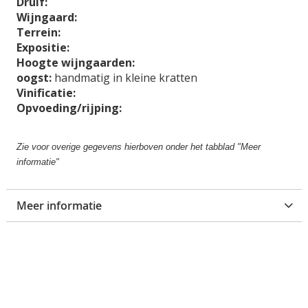
Druif:
g
Wijngaard:
a
Terrein:
l
Expositie:
l
Hoogte wijngaarden:
e
oogst:
handmatig in kleine kratten
r
Vinificatie:
i
Opvoeding/rijping:
j
Zie voor overige gegevens hierboven onder het tabblad "Meer
informatie"
Meer informatie