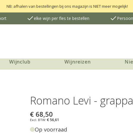
NB: afhalen van bestellingen bij ons magazijn is NIET meer mogelijk!
port
elke wijn per fles te bestellen
Persoonl
Wijnclub
Wijnreizen
Ni
Romano Levi - grappa
€ 68,50
€ 56,61
Op voorraad