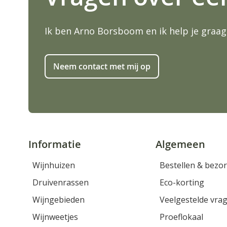
i
n
Ik ben Arno Borsboom en ik help je graag
g
e
n
-
Neem contact met mij op
g
a
l
l
e
r
i
Informatie
Algemeen
j
Wijnhuizen
Bestellen & bezo
Druivenrassen
Eco-korting
Wijngebieden
Veelgestelde vra
Wijnweetjes
Proeflokaal