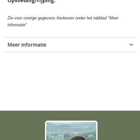
Opvoeding/rijping:
g
a
l
Zie voor overige gegevens hierboven onder het tabblad "Meer
l
informatie"
e
r
Meer informatie
i
j