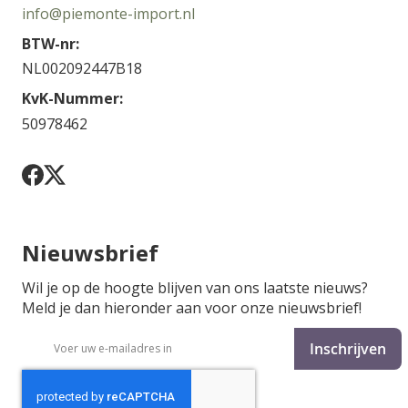
info@piemonte-import.nl
BTW-nr:
NL002092447B18
KvK-Nummer:
50978462
Nieuwsbrief
Wil je op de hoogte blijven van ons laatste nieuws?
Meld je dan hieronder aan voor onze nieuwsbrief!
Abonneer
Inschrijven
u
op
onze