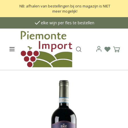
NB: afhalen van bestellingen bij ons magazijn is NIET
meer mogelijk!
elke wijn per fles te bestellen
Zoek
Open menu
Verlanglij
Wink
Login
G
a
n
a
a
r
h
e
t