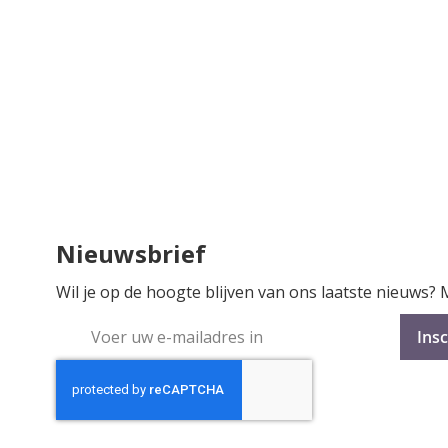
Nieuwsbrief
Wil je op de hoogte blijven van ons laatste nieuws?
Abonneer
Insc
u
op
onze
nieuwsbrief