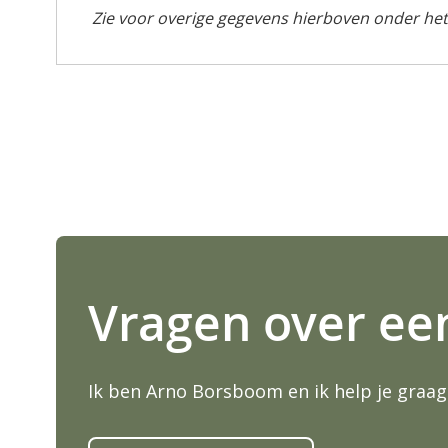
i
Zie voor overige gegevens hierboven onder het
n
g
e
n
-
g
a
l
l
e
r
i
Vragen over ee
j
Ik ben Arno Borsboom en ik help je graag