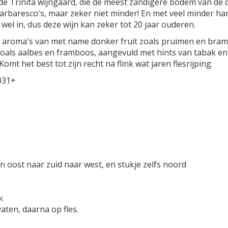
e Trinita wijngaard, die de meest zandigere bodem van de dr
 Barbaresco's, maar zeker niet minder! En met veel minder har
 wel in, dus deze wijn kan zeker tot 20 jaar ouderen.
 aroma's van met name donker fruit zoals pruimen en brame
zoals aalbes en framboos, aangevuld met hints van tabak en
mt het best tot zijn recht na flink wat jaren flesrijping.
031+
 oost naar zuid naar west, en stukje zelfs noord
nk
ten, daarna op fles.