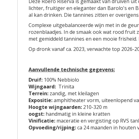
r
Deze Roero Riserva is gemaakt van druiven uit d
g
h
lichter, fruitiger en eleganter dan Barolo's en
e
e
al kan drinken. Die tannines zitten er overigens
n
t
Complexe uitgebalanceerde wijn met in de geur
-
b
rozenblaadjes. In de smaak ook wat rood fruit 
g
e
met gemiddeld tannines en een mooie frisheid. Ko
a
g
l
i
Op dronk vanaf ca. 2023, verwachte top 2026-2
l
n
e
v
r
a
Aanvullende technische gegevens:
i
n
Druif:
100% Nebbiolo
j
d
Wijngaard:
Trinita
e
Terrein:
zandig, met kleilagen
a
Expositie:
amphitheater vorm, uiteenlopend van
f
Hoogte wijngaarden:
210-320 m
b
oogst:
handmatig in kleine kratten
e
Vinificatie:
maceratie en vergisting op RVS ta
e
Opvoeding/rijping:
ca 24 maanden in houten va
l
d