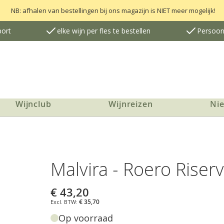
NB: afhalen van bestellingen bij ons magazijn is NIET meer mogelijk!
port
elke wijn per fles te bestellen
Persoonl
Wijnclub
Wijnreizen
Ni
Malvira - Roero Riserv
€ 43,20
€ 35,70
Op voorraad