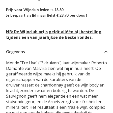
g
n
i
-
Prijs voor Wijnclub leden: € 18,80
n
g
Je bespaart als lid maar liefst € 23,70 per doos !
v
a
a
l
n
NB: De Wijnclub prijs geldt alléén bij bestelling
l
d
tijdens een van jaarlijkse de bestelrondes.
e
e
r
a
i
f
Gegevens
j
b
e
Met de 'Tre Uve' ("3 druiven") laat wijnmaker Roberto
e
Damonte van Malvira zien wat hij in huis heeft. Op
l
geraffineerde wijze maakt hij gebruik van de
d
eigenschappen van de karakters van de
i
druivenrassen: de chardonnay geeft de wijn body en
n
kracht, zonder zwaar en boterig te worden. De
g
Sauvignon geeft hem elegantie en een wat meer
e
stuivende geur, en de Arneis zorgt voor frisheid en
n
mineraliteit. Het resultaat is een fraaie wijn, complex
-
en met een goede balans, die mede dankzij de