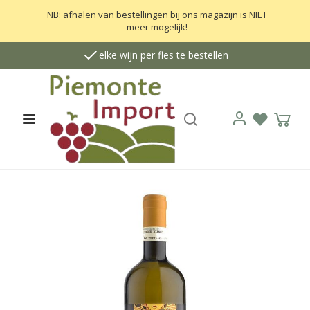
NB: afhalen van bestellingen bij ons magazijn is NIET
meer mogelijk!
elke wijn per fles te bestellen
Zoek
Open menu
Verlanglij
Wink
Login
G
a
n
a
a
r
h
e
t