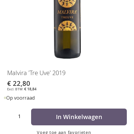
e
i
n
d
e
v
a
n
d
e
G
a
a
Malvira 'Tre Uve' 2019
f
n
b
a
€ 22,80
e
a
€ 18,84
e
r
Op voorraad
l
h
d
e
Aantal
i
t
In Winkelwagen
n
b
g
e
Voeg toe aan favorieten
e