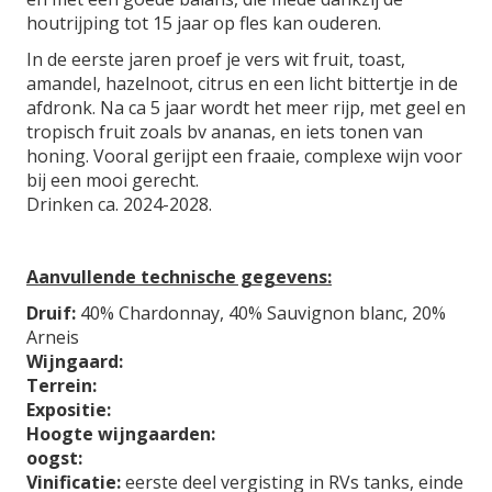
g
houtrijping tot 15 jaar op fles kan ouderen.
a
In de eerste jaren proef je vers wit fruit, toast,
l
amandel, hazelnoot, citrus en een licht bittertje in de
l
afdronk. Na ca 5 jaar wordt het meer rijp, met geel en
e
tropisch fruit zoals bv ananas, en iets tonen van
r
honing. Vooral gerijpt een fraaie, complexe wijn voor
i
bij een mooi gerecht.
j
Drinken ca. 2024-2028.
Aanvullende technische gegevens:
Druif:
40% Chardonnay, 40% Sauvignon blanc, 20%
Arneis
Wijngaard:
Terrein:
Expositie:
Hoogte wijngaarden:
oogst:
Vinificatie:
eerste deel vergisting in RVs tanks, einde