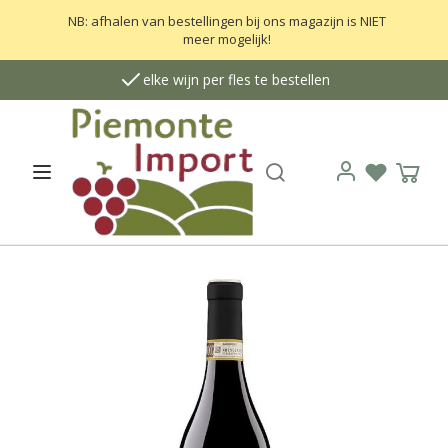
NB: afhalen van bestellingen bij ons magazijn is NIET
meer mogelijk!
elke wijn per fles te bestellen
Zoek
Open menu
Verlanglij
Wink
Login
G
a
n
a
a
r
h
e
t