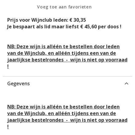
g
n
Voeg toe aan favorieten
i
-
n
g
Prijs voor Wijnclub leden: € 30,35
v
a
Je bespaart als lid maar liefst € 45,60 per doos !
a
l
n
l
d
e
NB: Deze wijn is alléén te bestellen door leden
e
r
van de Wijnclub, en alléén tijdens een van de
a
i
jaarlijkse bestelrondes
-
wijn is niet op voorraad
f
j
!
b
e
e
Gegevens
l
d
i
NB: Deze wijn is alléén te bestellen door leden
n
van de Wijnclub, en alléén tijdens een van de
g
jaarlijkse bestelrondes
-
wijn is niet op voorraad
e
!
n
-