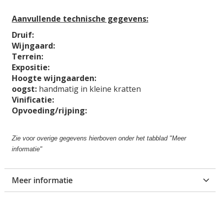
g
Aanvullende technische gegevens:
a
l
Druif:
l
Wijngaard:
e
Terrein:
r
Expositie:
i
Hoogte wijngaarden:
j
oogst:
handmatig in kleine kratten
Vinificatie:
Opvoeding/rijping:
Zie voor overige gegevens hierboven onder het tabblad "Meer
informatie"
Meer informatie