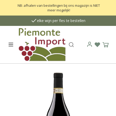
NB: afhalen van bestellingen bij ons magazijn is NIET
meer mogelijk!
elke wijn per fles te bestellen
Zoek
Open menu
Verlanglij
Wink
Login
G
a
n
a
a
r
h
e
t