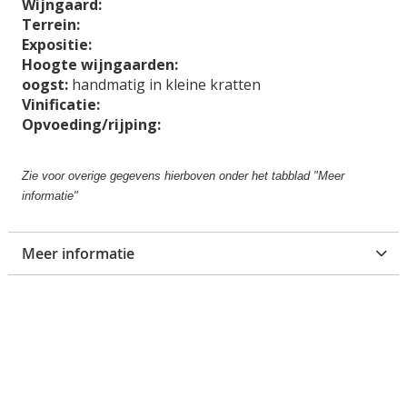
Wijngaard:
g
Terrein:
a
Expositie:
l
Hoogte wijngaarden:
l
oogst:
handmatig in kleine kratten
e
Vinificatie:
r
Opvoeding/rijping:
i
j
Zie voor overige gegevens hierboven onder het tabblad "Meer
informatie"
Meer informatie