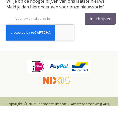
Wil je op de hoogte blijven van ons laatste nieuws?
Meld je dan hieronder aan voor onze nieuwsbrief!
Abonneer
Inschrijven
u
op
onze
nieuwsbrief
Copyright © 2025 Piemonte Import | Amsterdamseweg 461,
6816VJ ARNHEM
Algemene Verkoopvoorwaarden
Privacy