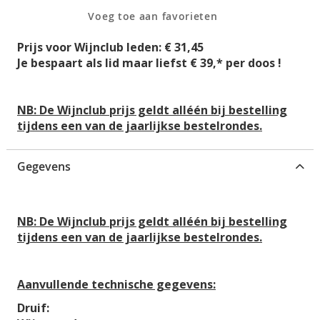
g
n
Voeg toe aan favorieten
i
-
n
g
Prijs voor Wijnclub leden: € 31,45
v
a
Je bespaart als lid maar liefst € 39,* per doos !
a
l
n
l
d
e
NB: De Wijnclub prijs geldt alléén bij bestelling
e
r
tijdens een van de jaarlijkse bestelrondes.
a
i
f
j
b
Gegevens
e
e
l
NB: De Wijnclub prijs geldt alléén bij bestelling
d
tijdens een van de jaarlijkse bestelrondes.
i
n
g
Aanvullende technische gegevens:
e
n
Druif:
-