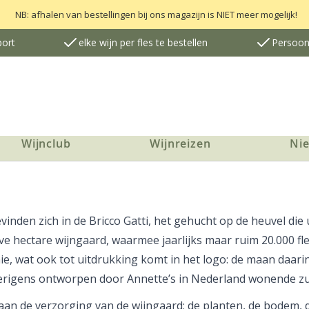
NB: afhalen van bestellingen bij ons magazijn is NIET meer mogelijk!
port
elke wijn per fles te bestellen
Persoonl
Wijnclub
Wijnreizen
Ni
nden zich in de Bricco Gatti, het gehucht op de heuvel die 
lve hectare wijngaard, waarmee jaarlijks maar ruim 20.000 
mie, wat ook tot uitdrukking komt in het logo: de maan daa
verigens ontworpen door Annette’s in Nederland wonende z
aan de verzorging van de wijngaard: de planten, de bodem