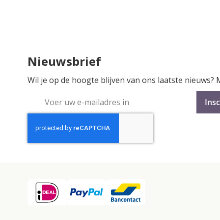
Nieuwsbrief
Wil je op de hoogte blijven van ons laatste nieuws?
Abonneer
Insc
u
op
onze
nieuwsbrief