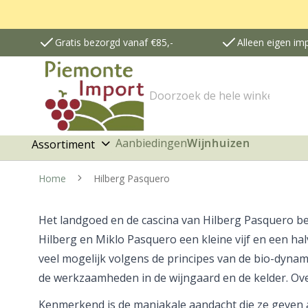
Gratis bezorgd vanaf €85,-
Alleen eigen im
Zoek
Aanbiedingen
Wijnhuizen
Assortiment
Home
Hilberg Pasquero
Het landgoed en de cascina van Hilberg Pasquero bevi
Hilberg en Miklo Pasquero een kleine vijf en een ha
veel mogelijk volgens de principes van de bio-dyna
de werkzaamheden in de wijngaard en de kelder. O
Kenmerkend is de maniakale aandacht die ze geven 