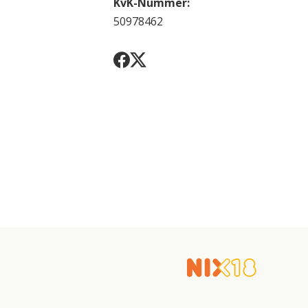
KvK-Nummer:
50978462