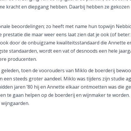
orme kracht en diepgang hebben. Daarbij hebben ze gekozen
onale beoordelingen; zo heeft met name hun topwijn Nebbiolo
restatie die maar weer eens laat zien dat je ook (of beter:
ok door de onbuigzame kwaliteitsstandaard die Annette en M
oogste standaarden, wordt een vat of desnoods een hele jaar
dere producenten.
 geleden, toen de voorouders van Miklo de boerderij bewo
n een steeds groter aandeel. Miklo was tijdens zijn studie 
idden jaren ’80 hij en Annette elkaar ontmoetten was die g
e en te gaan helpen op de boerderij en wijnmaker te worden
e wijngaarden.