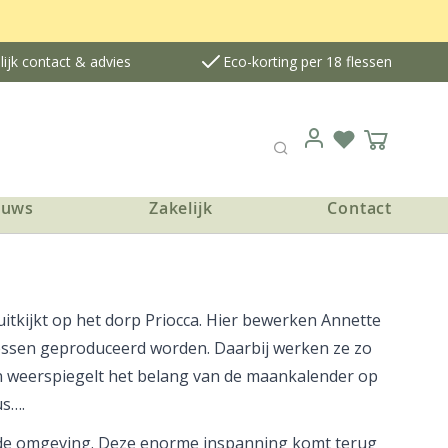
ijk contact & advies
Eco-korting per 18 flessen
Verlanglijst
Winkelwa
Login
Zoek
euws
Zakelijk
Contact
uitkijkt op het dorp Priocca. Hier bewerken Annette
flessen geproduceerd worden. Daarbij werken ze zo
rin weerspiegelt het belang van de maankalender op
us….
, de omgeving. Deze enorme inspanning komt terug