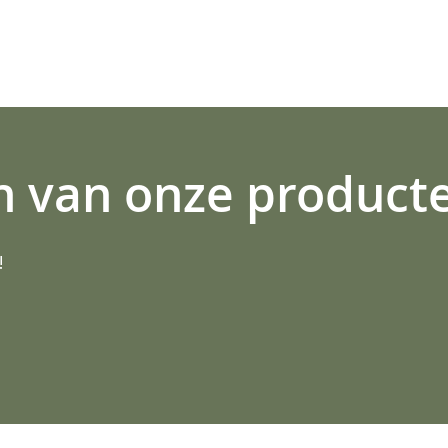
n van onze product
!