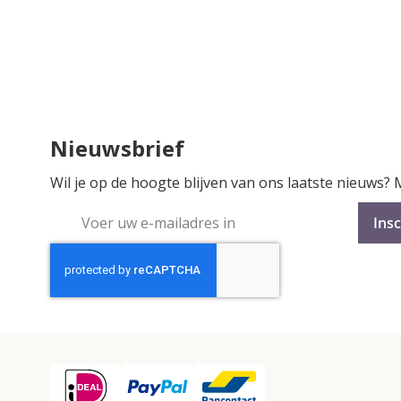
Nieuwsbrief
Wil je op de hoogte blijven van ons laatste nieuws?
Abonneer
Insc
u
op
onze
nieuwsbrief