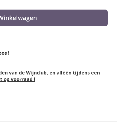
 Winkelwagen
oos !
eden van de Wijnclub, en alléén tijdens een
et op voorraad !