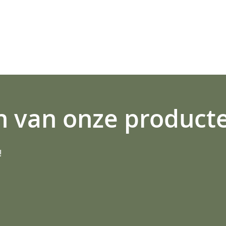
n van onze product
!