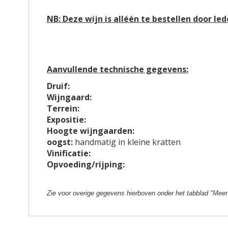
r
g
h
NB: Deze wijn is alléén te bestellen door le
e
e
n
t
-
b
g
e
a
g
Aanvullende technische gegevens:
l
i
Druif:
l
n
Wijngaard:
e
v
Terrein:
r
a
Expositie:
i
n
Hoogte wijngaarden:
j
d
oogst:
handmatig in kleine kratten
e
Vinificatie:
a
Opvoeding/rijping:
f
b
e
Zie voor overige gegevens hierboven onder het tabblad "Meer 
e
l
d