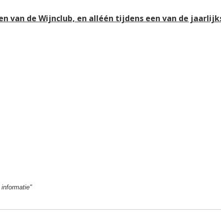
den van de Wijnclub, en alléén tijdens een van de jaarli
informatie"