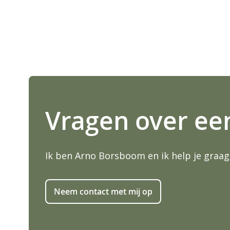
i
n
g
e
n
-
g
a
l
Vragen over ee
l
e
r
i
Ik ben Arno Borsboom en ik help je graag
j
Neem contact met mij op