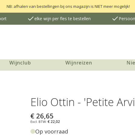
NB: afhalen van bestellingen bij ons magazijn is NIET meer mogelijk!
port
elke wijn per fles te bestellen
Persoonl
Wijnclub
Wijnreizen
Ni
Elio Ottin - 'Petite Ar
€ 26,65
€ 22,02
Op voorraad