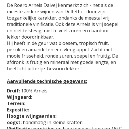
n
De Roero Arneis Daivej kenmerkt zich - net als de
-
meeste andere wijnen van Deltetto - door zijn
g
toegankelijke karakter, ondanks de meestal vrij
a
traditionele vinificatie. Ook deze Arneis is vrij soepel
l
en niet te stevig, niet te veel zuren en daardoor
l
lekker doordrinkbaar.
e
Hij heeft in de geur wat bloesem, tropisch fruit,
r
perzik en amandel en een vleug appel. Zacht met
i
mooie frisseheid, ronde zuren, soepel en fruitig. De
j
afdronk is frutig en mineraal met goede lengte, en
heel licht bittertje. Gewoon lekker !
Aanvullende technische gegevens:
Druif:
100% Arneis
Wijngaard:
Terrein:
Expositie:
Hoogte wijngaarden:
oogst:
handmatig in kleine kratten
Vinificatie:
vergisting op lage temperatuur van 16
C