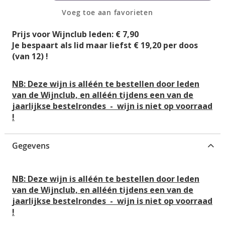
e
n
Voeg toe aan favorieten
g
-
i
g
Prijs voor Wijnclub leden: € 7,90
n
a
Je bespaart als lid maar liefst € 19,20 per doos
v
l
(van 12) !
a
l
n
e
d
NB: Deze wijn is alléén te bestellen door leden
r
e
van de Wijnclub, en alléén tijdens een van de
i
a
jaarlijkse bestelrondes
-
wijn is niet op voorraad
j
f
!
b
e
Gegevens
e
l
d
NB: Deze wijn is alléén te bestellen door leden
i
van de Wijnclub, en alléén tijdens een van de
n
jaarlijkse bestelrondes
-
wijn is niet op voorraad
g
!
e