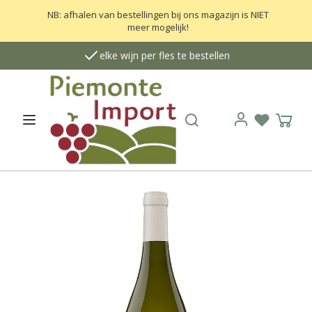
NB: afhalen van bestellingen bij ons magazijn is NIET
meer mogelijk!
elke wijn per fles te bestellen
Zoek
Open menu
Verlanglij
Wink
Login
G
a
n
a
a
r
h
e
t