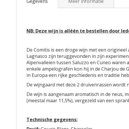
r
Gegevens
Meer informatie
g
h
e
e
n
t
-
b
g
NB: Deze wijn is alléén te bestellen door le
e
a
g
l
i
l
De Comitis is een droge wijn met een origineel 
n
e
Lagnasco zijn teruggevonden in zijn experimen
v
r
Alpenvalleien tussen Saluzzo en Cuneo waren a
a
i
enkele ampelografen kon hij in de Charjou de Go
n
j
in Europa een rijke geschiedenis en traditie he
d
e
De wijngaard met deze 2 druivenrassen wordt n
a
De wijn is aangenaam aromatisch in de neus, m
f
(meestal maar 11,5%), vergezeld van een spra
b
e
e
Technische gegevens:
l
d