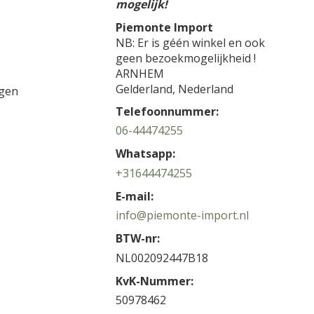
mogelijk!
Piemonte Import
NB: Er is géén winkel en ook
geen bezoekmogelijkheid !
ARNHEM
Gelderland,
Nederland
gen
Telefoonnummer:
06-44474255
Whatsapp:
+31644474255
E-mail:
info@piemonte-import.nl
BTW-nr:
NL002092447B18
KvK-Nummer:
50978462