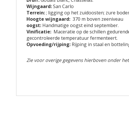
Druif:
Gouais Blanc, Chasselas.
i
Wijngaard:
San Carlo
n
Terrein:
; ligging op het zuidoosten; zure bodem
g
Hoogte wijngaard:
370 m boven zeeniveau
e
oogst:
Handmatige oogst eind september.
n
Vinificatie:
Maceratie op de schillen gedurende
-
gecontroleerde temperatuur fermenteert.
g
Opvoeding/rijping:
Rijping in staal en botteli
a
l
Zie voor overige gegevens hierboven onder het
l
e
r
i
j