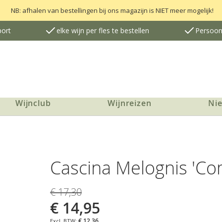
NB: afhalen van bestellingen bij ons magazijn is NIET meer mogelijk!
port
elke wijn per fles te bestellen
Persoonl
Wijnclub
Wijnreizen
Ni
Cascina Melognis 'Co
€ 17,30
€ 14,95
€ 12,36