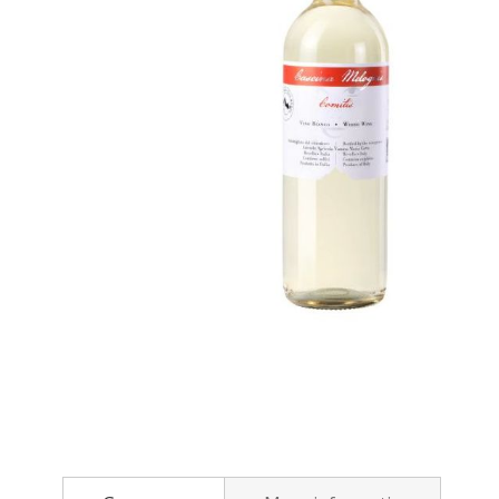
e
t
e
i
n
d
e
v
a
n
d
e
a
f
b
e
G
e
a
l
n
d
a
i
a
n