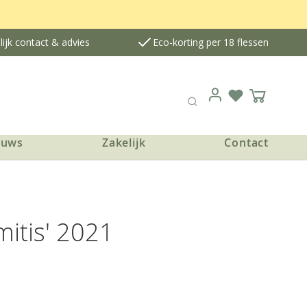
ijk contact & advies
Eco-korting per 18 flessen
Verlanglijst
Winkelwa
Login
Zoek
euws
Zakelijk
Contact
mitis' 2021