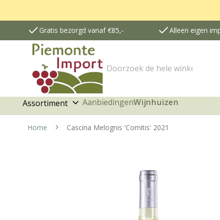
Gratis bezorgd vanaf €85,-
Alleen eigen im
Zoek
Aanbiedingen
Wijnhuizen
Assortiment
Home
Cascina Melognis 'Comitis' 2021
G
a
n
a
a
r
h