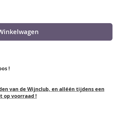
 Winkelwagen
oos !
eden van de Wijnclub, en alléén tijdens een
et op voorraad !